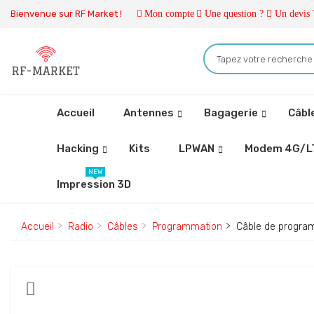
Bienvenue sur RF Market !
Mon compte
Une question ?
Un devis 
Accueil
Antennes
Bagagerie
Câbl
Hacking
Kits
LPWAN
Modem 4G/L
NEW
Impression 3D
Accueil
Radio
Câbles
Programmation
Câble de progra