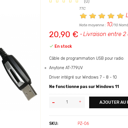
(0)
TTC
L
10
Note moyenne :
/10 Nomb
20,90 €
Livraison entre 2 

En stock
Câble de programmation USB pour radio:
Anytone AT-779UV
Driver intégré sur Windows 7 - 8 - 10
Ne fonctionne pas sur Windows 11
AJOUTER AU 
SKU:
PZ-06