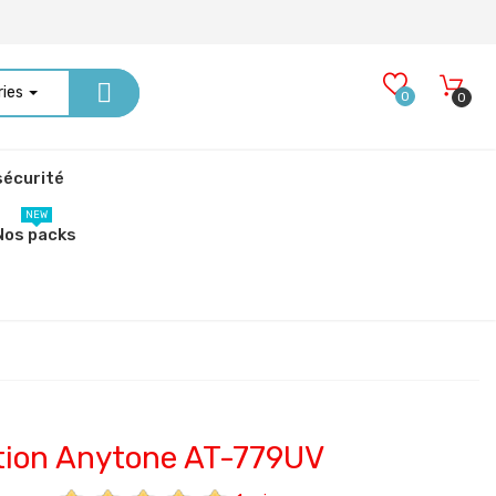
ries
0
0
écurité
NEW
Nos packs
tion Anytone AT-779UV