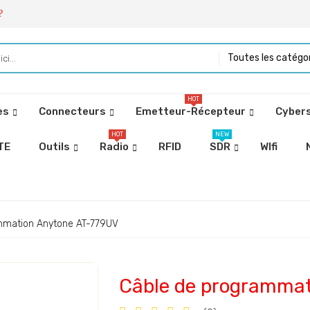
?
Toutes les catégo
HOT
es
Connecteurs
Emetteur-Récepteur
Cybers
HOT
NEW
TE
Outils
Radio
RFID
SDR
WIfi
mmation Anytone AT-779UV
Câble de programma