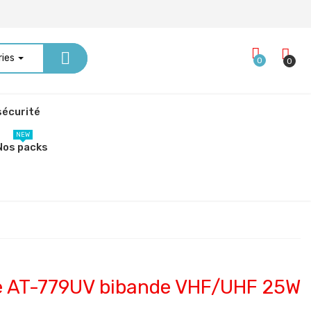
ries
0
0
écurité
NEW
Nos packs
e AT-779UV bibande VHF/UHF 25W