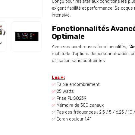
Conçu pour résister aux conditions les plus d
exigent fiabilité et performance. Sa coque
intensive.
Fonctionnalités Avancé
Optimale
Avec ses nombreuses fonctionnalités, l'
A
multitude d'options de personnalisation, un
utilisation sans contraintes.
Les +:
✅
Faible encombrement
✅
25 watts
✅
Prise PL SO239
✅
Mémoire de 500 canaux
✅ Pas des fréquences : 2.5 / 5 / 6.25 / 10 
✅ Ecran couleur 1.4"