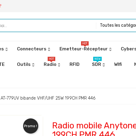
?
Toutes les catégo
HOT
es
Connecteurs
Emetteur-Récepteur
Cybers
HOT
NEW
TE
Outils
Radio
RFID
SDR
WIfi
e AT-779UV bibande VHF/UHF 25W 199CH PMR 446
Radio mobile Anyton
Promo !
199CH PMR 446