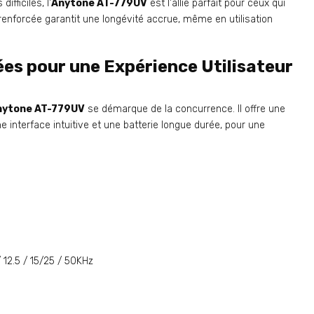
ifficiles, l'
Anytone AT-779UV
est l'allié parfait pour ceux qui
 renforcée garantit une longévité accrue, même en utilisation
es pour une Expérience Utilisateur
nytone AT-779UV
se démarque de la concurrence. Il offre une
e interface intuitive et une batterie longue durée, pour une
/ 12.5 / 15/25 / 50KHz