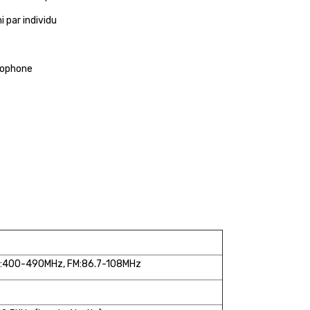
i par individu
crophone
F:400-490MHz, FM:86.7-108MHz