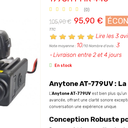
(0)
95,90 €
ÉCON
105,90 €
TTC
Lire les 3 av
10
3
Note moyenne :
/10 Nombre d'avis :
Livraison entre 2 et 4 jours

En stock
Anytone AT-779UV : L
L'
Anytone AT-779UV
est bien plus qu'un
avancée, offrant une clarté sonore except
conversation une expérience unique.
Conception Robuste pou