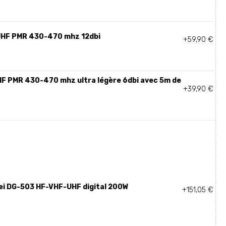
UHF PMR 430-470 mhz 12dbi
+59,90 €
HF PMR 430-470 mhz ultra légère 6dbi avec 5m de
+39,90 €
ei DG-503 HF-VHF-UHF digital 200W
+151,05 €