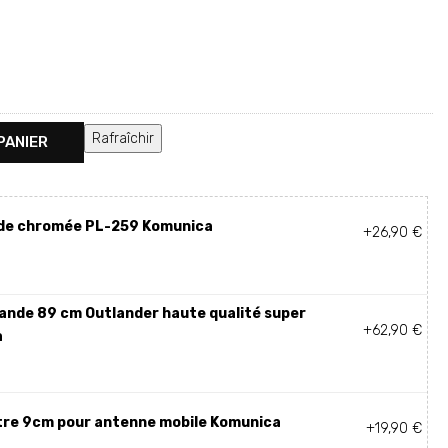
PANIER
nde chromée PL-259 Komunica
+26,90 €
ande 89 cm Outlander haute qualité super
+62,90 €
a
re 9cm pour antenne mobile Komunica
+19,90 €