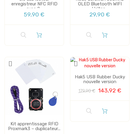
enregistreur NFC RFID
OLED Bluetooth WIFI
avec 2...
Heltec...
59,90 €
29,90 €
Vente
Hak5 USB Rubber Ducky
nouvelle version
143,92 €
179,90 €
Kit apprentissage RFID
Proxmark3 – duplicateur...