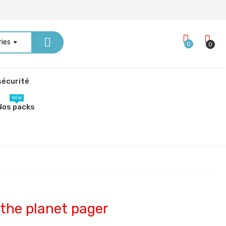
ries
0
0
écurité
NEW
Nos packs
 the planet pager