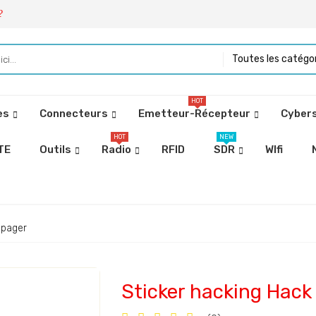
?
Toutes les catégo
HOT
es
Connecteurs
Emetteur-Récepteur
Cybers
HOT
NEW
TE
Outils
Radio
RFID
SDR
WIfi
 pager
Sticker hacking Hack