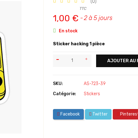
(0)
TTC
1,00 €
2 à 5 jours

En stock
Sticker hacking 1 pièce
AJOUTER AU 
SKU:
AS-723-39
Catégorie:
Stickers
Facebook
Twitter
Pinteres