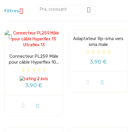

Prix, croissant

Filtres
Adaptateur Rp-sma vers
sma male
Connecteur PL259 Mâle
3,90 €
pour câble Hyperflex 10...
2 avis
3,90 €