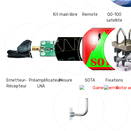
Kit main libre
Remote
QO-100
satellite
Emetteur-
Préamplificateur-
Mesure
SOTA
Fixations
Récepteur
LNA