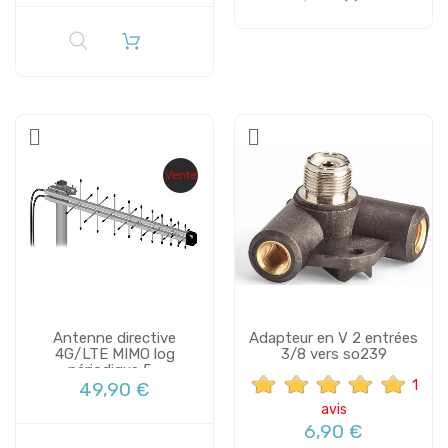
Vente
Antenne directive
Adapteur en V 2 entrées
4G/LTE MIMO log
3/8 vers so239
périodique 5...
1
49,90 €
avis
6,90 €