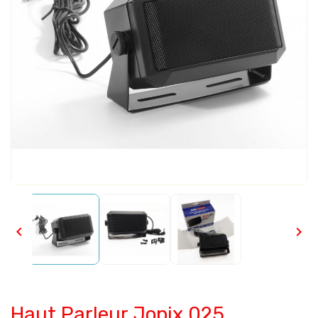


Haut Parleur Jopix 025