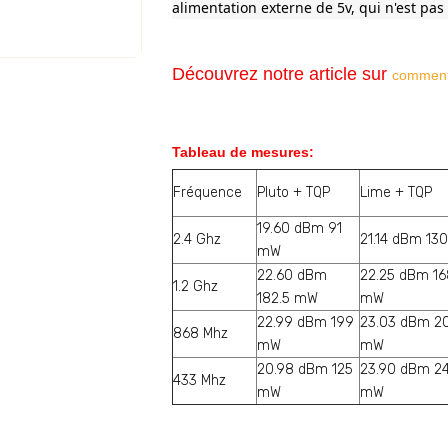
alimentation externe de 5v, qui n'est pas
Découvrez notre article sur
comment 
Tableau de mesures:
Fréquence
Pluto + TQP
Lime + TQP
19.60 dBm 91
2.4 Ghz
21.14 dBm 13
mW
22.60 dBm
22.25 dBm 16
1.2 Ghz
182.5 mW
mW
22.99 dBm 199
23.03 dBm 2
868 Mhz
mW
mW
20.98 dBm 125
23.90 dBm 2
433 Mhz
mW
mW