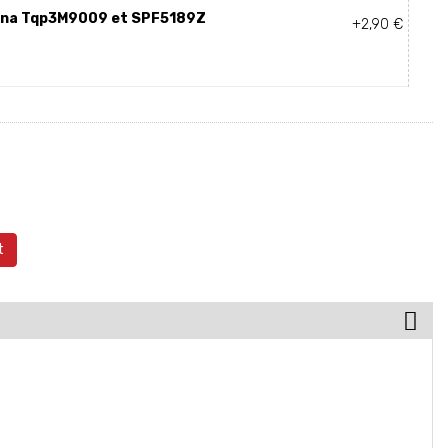
r lna Tqp3M9009 et SPF5189Z
+2,90 €
t