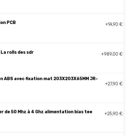
ion PCB
+14,90 €
La rolls des sdr
+989,00 €
 en ABS avec fixation mat 203X203X65MM JR-
+27,90 €
er de 50 Mhz à 4 Ghz alimentation bias tee
+25,90 €