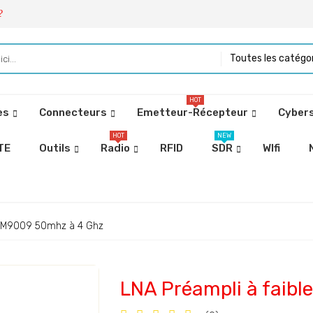
?
Toutes les catégo
HOT
es
Connecteurs
Emetteur-Récepteur
Cybers
HOT
NEW
TE
Outils
Radio
RFID
SDR
WIfi
qp3M9009 50mhz à 4 Ghz
LNA Préampli à faib