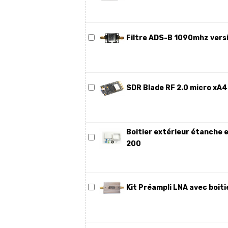
Filtre ADS-B 1090mhz vers
SDR Blade RF 2.0 micro xA4 
Boitier extérieur étanche
200
Kit Préampli LNA avec boiti