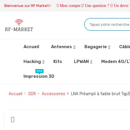
Bienvenue sur RF Market !
Mon compte
Une question ?
Un devis 
Accueil
Antennes
Bagagerie
Câbl
Hacking
Kits
LPWAN
Modem 4G/L
NEW
Impression 3D
Accueil
SDR
Accessoires
LNA Préampli à faible bruit T