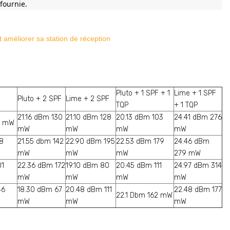
 fournie.
améliorer sa station de réception
Pluto + 1 SPF + 1
Lime + 1 SPF
Pluto + 2 SPF
Lime + 2 SPF
TQP
+ 1 TQP
21.16 dBm 130
21.10 dBm 128
20.13 dBm 103
24.41 dBm 276
0 mW
mW
mW
mW
mW
8
21.55 dbm 142
22.90 dBm 195
22.53 dBm 179
24.46 dBm
mW
mW
mW
279 mW
01
22.36 dBm 172
19.10 dBm 80
20.45 dBm 111
24.97 dBm 314
mW
mW
mW
mW
46
18.30 dBm 67
20.48 dBm 111
22.48 dBm 177
22.1 Dbm 162 mW
mW
mW
mW