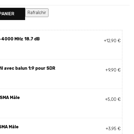
PANIER
-4000 MHz 18.7 dB
+12,90 €
il avec balun 1:9 pour SDR
+9,90 €
 SMA Mâle
+5,00 €
SMA Mâle
+3,95 €