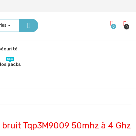
ries
0
0
écurité
NEW
Nos packs
le bruit Tqp3M9009 50mhz à 4 Ghz