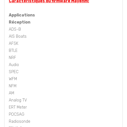
Caractéristiques du firmware Mayehm:
Applications
Réception
ADS-B
AIS Boats
AFSK
BTLE
NRF
Audio
SPEC
WFM
NFM
AM
Analog TV
ERT Meter
POCSAG
Radiosonde