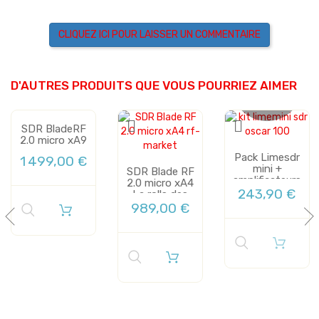
CLIQUEZ ICI POUR LAISSER UN COMMENTAIRE
D'AUTRES PRODUITS QUE VOUS POURRIEZ AIMER
Plus de stock
SDR BladeRF
2.0 micro xA9
Pack Limesdr
1 499,00 €
mini +
SDR Blade RF
amplificateurs
2.0 micro xA4
LNA 128mW
243,90 €
La rolls des
+...
sdr
989,00 €