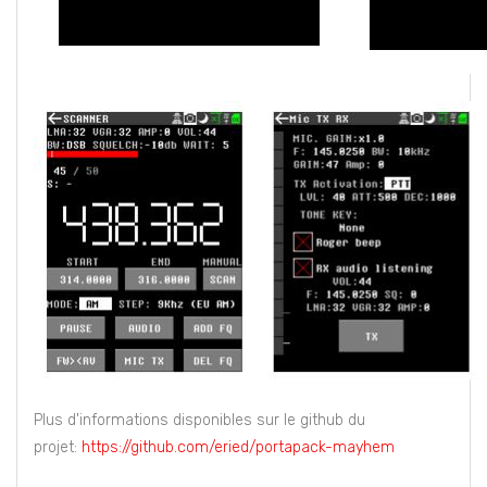
Plus d'informations disponibles sur le github du
projet:
https://github.com/eried/portapack-mayhem