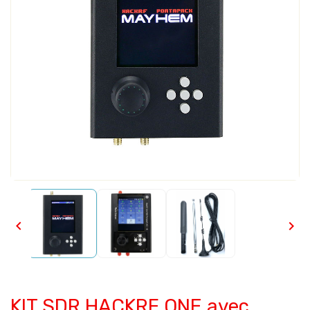


KIT SDR HACKRF ONE avec