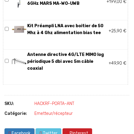
+199,00 €
6GHz MARS MA-WO-UWB
Kit Préampli LNA avec boitier de 50
+25,90 €
Mhz à 4 Ghz alimentation bias tee
Antenne directive 4G/LTE MIMO log
périodique 5 dbi avec 5m câble
+49,90 €
coaxial
SKU:
HACKRF-PORTA-ANT
Catégorie:
Emetteur/récepteur
Facebook
Twitter
Pinterest