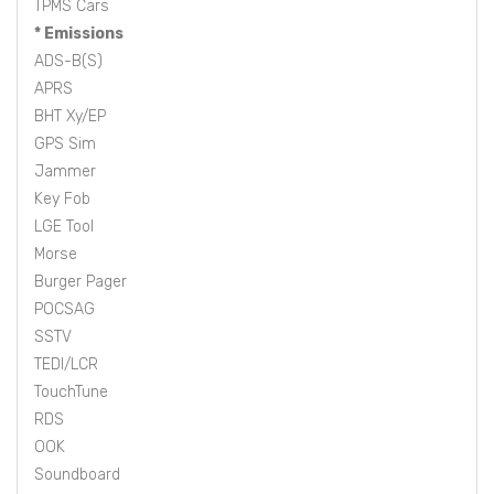
TPMS Cars
* Emissions
ADS-B(S)
APRS
BHT Xy/EP
GPS Sim
Jammer
Key Fob
LGE Tool
Morse
Burger Pager
POCSAG
SSTV
TEDI/LCR
TouchTune
RDS
OOK
Soundboard