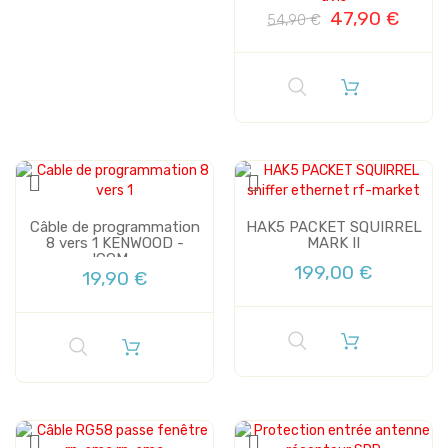
47,90 €
54,90 €
Vente
Câble de programmation
HAK5 PACKET SQUIRREL
8 vers 1 KENWOOD -
MARK II
ICOM...
199,00 €
19,90 €