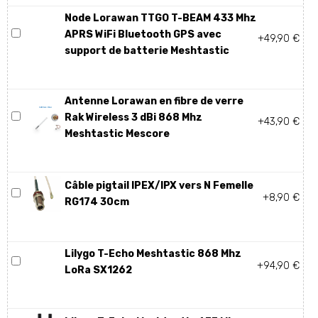
Node Lorawan TTGO T-BEAM 433 Mhz
APRS WiFi Bluetooth GPS avec
+49,90 €
support de batterie Meshtastic
Antenne Lorawan en fibre de verre
Rak Wireless 3 dBi 868 Mhz
+43,90 €
Meshtastic Mescore
Câble pigtail IPEX/IPX vers N Femelle
+8,90 €
RG174 30cm
Lilygo T-Echo Meshtastic 868 Mhz
+94,90 €
LoRa SX1262