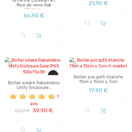
Antenne Lorawan en
21,90 €
fibre de verre Rak
Wireless...
66,90 €
Vente
Boitier pvc ip65 étanche
11cm x 15cm x 7cm
Boitier solaire Rakwireless
Unify Enclosure...
17,90 €
1
avis
39,90 €
49,90 €