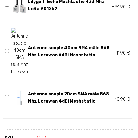
Lilygo T-Echo Meshtastic 433 Mhz
+94,90 €
LoRa SX1262
Antenne souple 40cm SMA mâle 868
+11,90 €
Mhz Lorawan 6dBi Meshstatic
Antenne souple 20cm SMA mâle 868
+10,90 €
Mhz Lorawan 4dBi Meshstatic