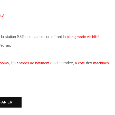
es
, la station S3Tot est la solution offrant la
.
plus grande visibilité
’écran.
, les
ou de service,
des
rooms
entrées de bâtiment
à côté
machines
PANIER