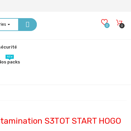
ries
0
0
écurité
NEW
Nos packs
ontamination S3TOT START HOGO