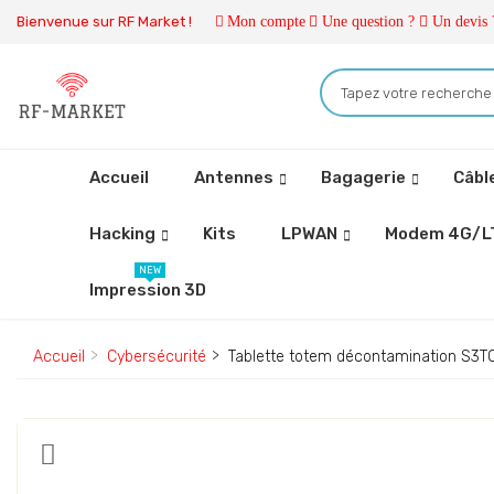
Bienvenue sur RF Market !
Mon compte
Une question ?
Un devis 
Accueil
Antennes
Bagagerie
Câbl
Hacking
Kits
LPWAN
Modem 4G/L
NEW
Impression 3D
Accueil
Cybersécurité
Tablette totem décontamination S3