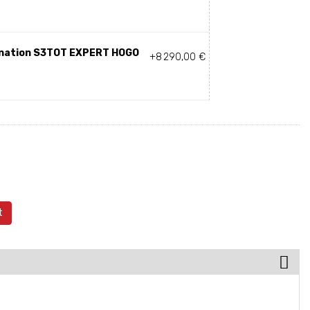
ination S3TOT EXPERT HOGO
+8 290,00 €
t