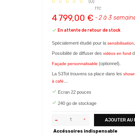
(0)
TTC
4 799,00 €
2 à 3 semain

En attente de retour de stock
Spécialement étudié pour la
sensibilisation
Possibilité de diffuser des
d
vidéos en fond
(optionnel).
Façade personnalisable
La S3Tot trouvera sa place dans les
show
…
à café

Ecran 22 pouces

240 go de stockage
AJOUTER AU 
Accéssoires indispensable