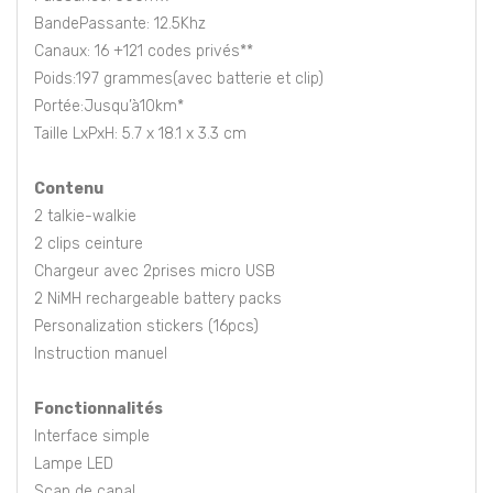
BandePassante: 12.5Khz
Canaux: 16 +121 codes privés**
Poids:197 grammes(avec batterie et clip)
Portée:Jusqu’à10km*
Taille LxPxH: 5.7 x 18.1 x 3.3 cm
Contenu
2 talkie-walkie
2 clips ceinture
Chargeur avec 2prises micro USB
2 NiMH rechargeable battery packs
Personalization stickers (16pcs)
Instruction manuel
Fonctionnalités
Interface simple
Lampe LED
Scan de canal