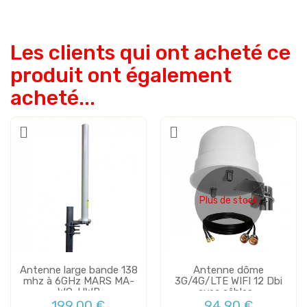
Les clients qui ont acheté ce
produit ont également
acheté...
Plus de stock
Antenne large bande 138
Antenne dôme
mhz à 6GHz MARS MA-
3G/4G/LTE WIFI 12 Dbi
WO-UWB
avec câbles...
199,00 €
94,90 €