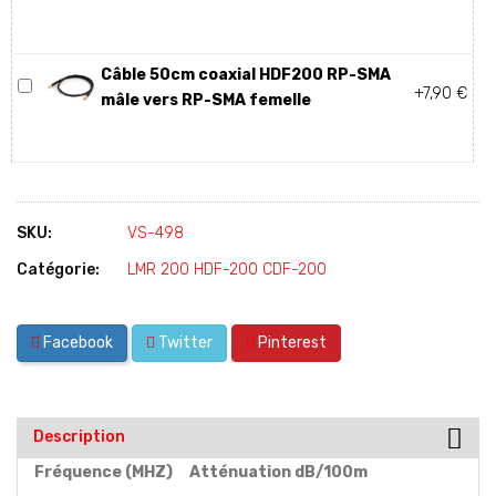
Câble 50cm coaxial HDF200 RP-SMA
+7,90 €
mâle vers RP-SMA femelle
SKU:
VS-498
Catégorie:
LMR 200 HDF-200 CDF-200
Facebook
Twitter
Pinterest
Description
Fréquence (MHZ) Atténuation dB/100m