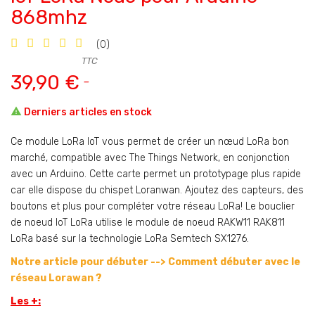
868mhz
(0)
TTC
39,90 €

Derniers articles en stock
Ce module LoRa IoT vous permet de créer un nœud LoRa bon
marché, compatible avec The Things Network, en conjonction
avec un Arduino. Cette carte permet un prototypage plus rapide
car elle dispose du chispet Loranwan. Ajoutez des capteurs, des
boutons et plus pour compléter votre réseau LoRa! Le bouclier
de noeud IoT LoRa utilise le module de noeud RAKW11 RAK811
LoRa basé sur la technologie LoRa Semtech SX1276.
Notre article pour débuter -->
Comment débuter avec le
réseau Lorawan ?
Les +: