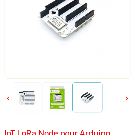


IoT LoRa Node pour Arduino