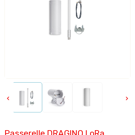


Passerelle DRAGINO LoRa