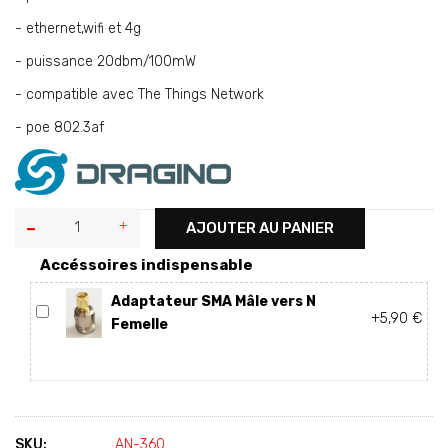
- ethernet,wifi et 4g
- puissance 20dbm/100mW
- compatible avec The Things Network
- poe 802.3af
AJOUTER AU PANIER
Accéssoires indispensable
Adaptateur SMA Mâle vers N
+5,90 €
Femelle
SKU:
AN-360