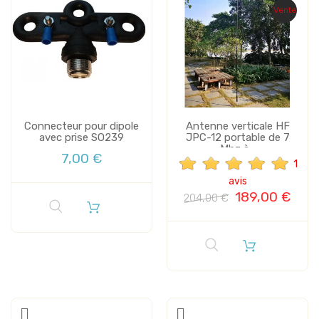
Vente
Connecteur pour dipole
Antenne verticale HF
avec prise SO239
JPC-12 portable de 7
Mhz à...
7,00 €
1
avis
189,00 €
204,00 €