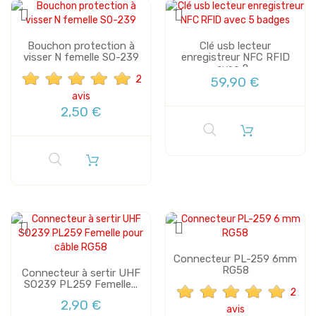
Bouchon protection à
Clé usb lecteur
visser N femelle SO-239
enregistreur NFC RFID
avec 2...
2
59,90 €
avis
2,50 €
Connecteur PL-259 6mm
RG58
Connecteur à sertir UHF
SO239 PL259 Femelle...
2
2,90 €
avis