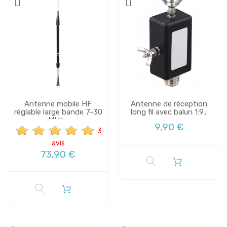
Antenne mobile HF
Antenne de réception
réglable large bande 7-30
long fil avec balun 1:9...
MHz...
9,90 €
3
avis
73,90 €