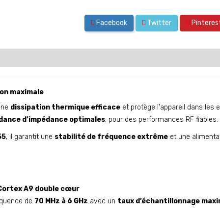
Facebook
Twitter
Pinteres
ion maximale
une
dissipation thermique efficace
et protège l'appareil dans les
ondance d’impédance optimales
, pour des performances RF fiables.
55
, il garantit une
stabilité de fréquence extrême
et une alimentat
Cortex A9 double cœur
réquence de
70 MHz à 6 GHz
avec un
taux d’échantillonnage maxi