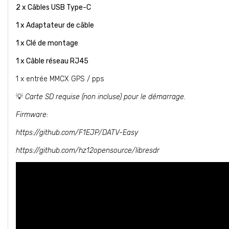
2 x Câbles USB Type-C
1 x Adaptateur de câble
1 x Clé de montage
1 x Câble réseau RJ45
1 x entrée MMCX GPS / pps
💡
Carte SD requise (non incluse) pour le démarrage.
Firmware:
https://github.com/F1EJP/DATV-Easy
https://github.com/hz12opensource/libresdr