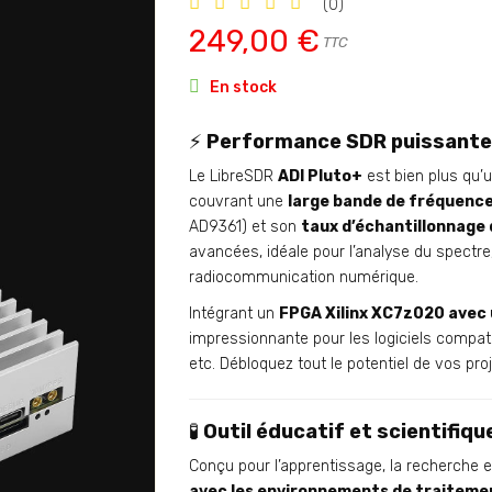
(0)
249,00 €
TTC

En stock
⚡
Performance SDR puissante 
Le LibreSDR
ADI Pluto+
est bien plus qu’u
couvrant une
large bande de fréquence
AD9361) et son
taux d’échantillonnage
avancées, idéale pour l’analyse du spectre
radiocommunication numérique.
Intégrant un
FPGA Xilinx XC7z020 avec
impressionnante pour les logiciels comp
etc. Débloquez tout le potentiel de vos proje
🧪
Outil éducatif et scientifi
Conçu pour l’apprentissage, la recherche e
avec les environnements de traitemen