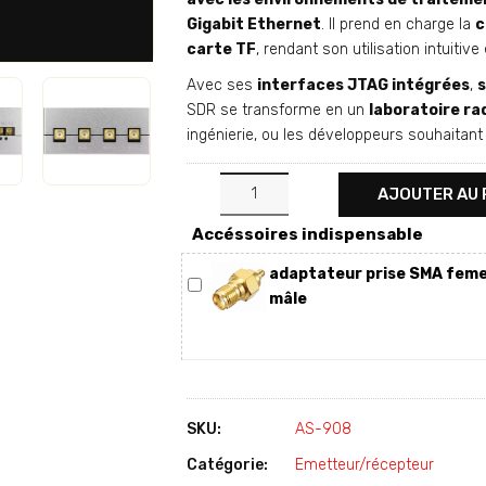
Gigabit Ethernet
. Il prend en charge la
c
carte TF
, rendant son utilisation intuitive
Avec ses
interfaces JTAG intégrées
,
s
SDR se transforme en un
laboratoire ra
ingénierie, ou les développeurs souhaitan
AJOUTER AU 
Accéssoires indispensable
adaptateur prise SMA feme
mâle
SKU:
AS-908
Catégorie:
Emetteur/récepteur