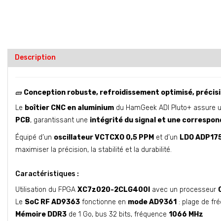
Description
🧱
Conception robuste, refroidissement optimisé, précis
Le
boîtier CNC en aluminium
du HamGeek ADI Pluto+ assure 
PCB
, garantissant une
intégrité du signal et une corresp
Équipé d’un
oscillateur VCTCXO 0,5 PPM
et d’un
LDO ADP17
maximiser la précision, la stabilité et la durabilité.
Caractéristiques :
Utilisation du FPGA
XC7z020-2CLG400I
avec un processeur
Le
SoC RF AD9363
fonctionne en
mode AD9361
: plage de f
Mémoire DDR3
de 1 Go, bus 32 bits, fréquence
1066 MHz