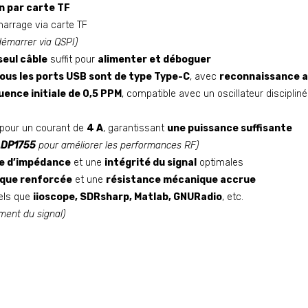
on par carte TF
arrage via carte TF
 démarrer via QSPI)
seul câble
suffit pour
alimenter et déboguer
ous les ports USB sont de type Type-C
, avec
reconnaissance 
uence initiale de 0,5 PPM
, compatible avec un oscillateur disciplin
s pour un courant de
4 A
, garantissant
une puissance suffisante
DP1755
pour améliorer les performances RF)
e d’impédance
et une
intégrité du signal
optimales
ique renforcée
et une
résistance mécanique accrue
els que
iioscope, SDRsharp, Matlab, GNURadio
, etc.
ment du signal)