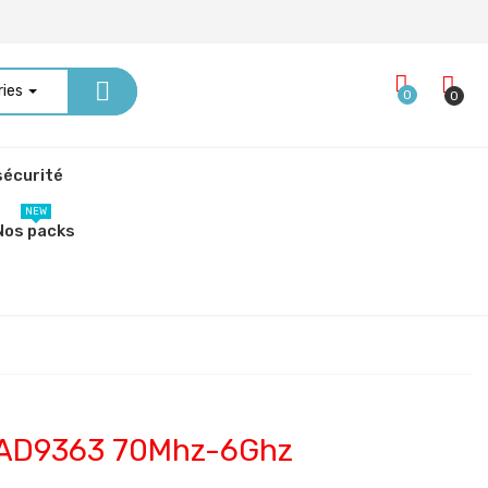
ries
0
0
écurité
NEW
Nos packs
+ AD9363 70Mhz-6Ghz