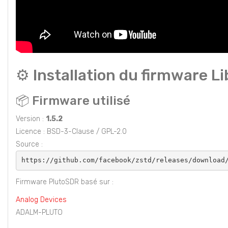
⚙️ Installation du firmware L
📦 Firmware utilisé
Version :
1.5.2
Licence : BSD-3-Clause / GPL-2.0
Source :
https://github.com/facebook/zstd/releases/download
Firmware PlutoSDR basé sur :
Analog Devices
ADALM-PLUTO