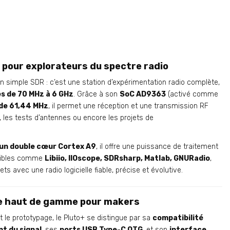
pour explorateurs du spectre radio
n simple SDR : c’est une station d’expérimentation radio complète,
s de 70 MHz à 6 GHz
. Grâce à son
SoC AD9363
(activé comme
 de 61,44 MHz
, il permet une réception et une transmission RF
, les tests d’antennes ou encore les projets de
 un double cœur Cortex A9
, il offre une puissance de traitement
atibles comme
Libiio, IIOscope, SDRsharp, Matlab, GNURadio
,
ts avec une radio logicielle fiable, précise et évolutive.
que haut de gamme pour makers
t le prototypage, le Pluto+ se distingue par sa
compatibilité
t du signal
, ses
ports USB Type-C OTG
, et son
interface