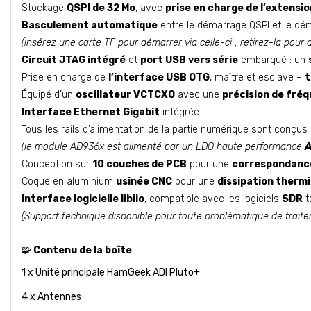
Stockage
QSPI de 32 Mo
, avec
prise en charge de l’extensi
Basculement automatique
entre le démarrage QSPI et le dém
(insérez une carte TF pour démarrer via celle-ci ; retirez-la pour
Circuit JTAG intégré
et
port USB vers série
embarqué : un
Prise en charge de
l’interface USB OTG
, maître et esclave –
t
Équipé d’un
oscillateur VCTCXO
avec une
précision de fréq
Interface Ethernet Gigabit
intégrée
Tous les rails d’alimentation de la partie numérique sont conçu
(le module AD936x est alimenté par un LDO haute performance
A
Conception sur
10 couches de PCB
pour une
correspondanc
Coque en aluminium
usinée CNC
pour une
dissipation therm
Interface logicielle libiio
, compatible avec les logiciels
SDR
t
(Support technique disponible pour toute problématique de traite
🧩
Contenu de la boîte
1 x Unité principale HamGeek ADI Pluto+
4 x Antennes