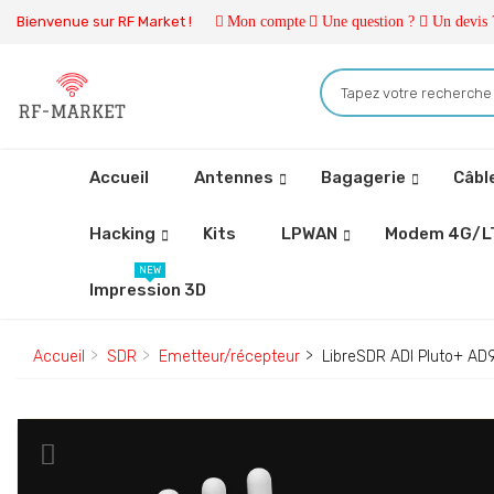
Bienvenue sur RF Market !
Mon compte
Une question ?
Un devis 
Accueil
Antennes
Bagagerie
Câbl
Hacking
Kits
LPWAN
Modem 4G/L
NEW
Impression 3D
Accueil
SDR
Emetteur/récepteur
LibreSDR ADI Pluto+ A