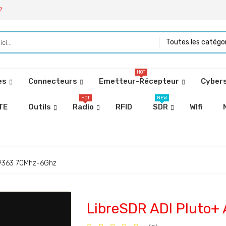
?
Toutes les catégo
HOT
es
Connecteurs
Emetteur-Récepteur
Cybers
HOT
NEW
TE
Outils
Radio
RFID
SDR
WIfi
D9363 70Mhz-6Ghz
LibreSDR ADI Pluto